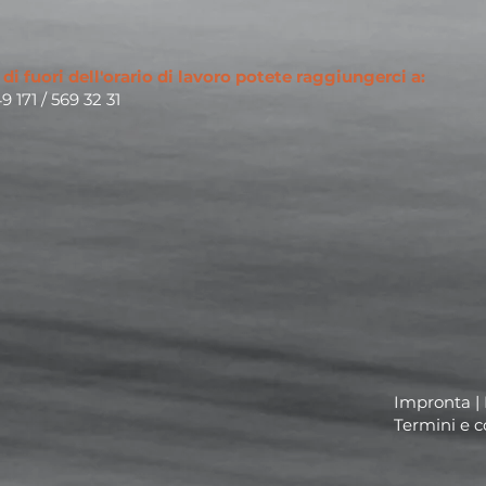
 di fuori dell'orario di lavoro potete raggiungerci a
:
9 171 / 569 32 31
Impronta
|
Termini e c