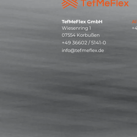
TefMeFlex GmbH
Al
Wiesenring 1
+4
07554 Korbußen
+49 36602 / 5141-0
info@tefmeflex.de