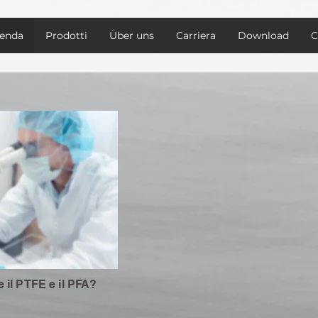
ienda
Prodotti
Über uns
Carriera
Download
C
il PTFE e il PFA?