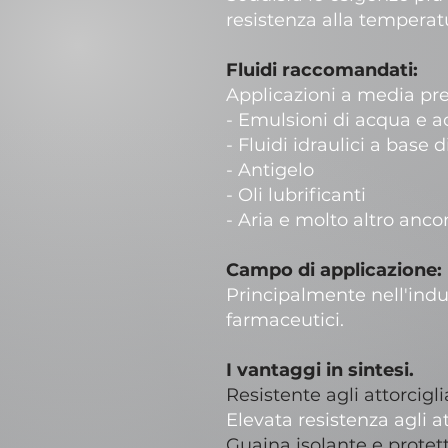
resistenza alla temperatur
Fluidi raccomandati:
Applicazioni a media pres
- Emulsioni di acqua e a
- Fluidi idraulici a base 
- Antigelo
- Oli lubrificanti
- Aria e molto altro anco
Campo di applicazione:
Principalmente nell'indu
farmaceutici.
I vantaggi in sintesi.
Resistente agli attorcigl
Elevata resistenza agli a
Guaina isolante e protett