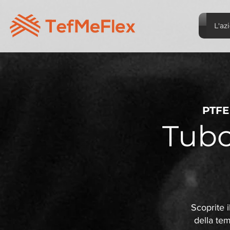
L'az
PTFE
Tubo
Scoprite i
della te