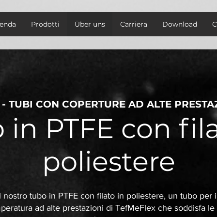
ienda
Prodotti
Über uns
Carriera
Download
C
 - TUBI CON COPERTURE AD ALTE PRESTA
 in PTFE con fila
poliestere
l nostro tubo in PTFE con filato in poliestere, un tubo per i
mperatura ad alte prestazioni di TefMeFlex che soddisfa le