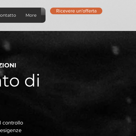
Ricevere un'offerta
ontatto
More
ZIONI
to di
l controllo
 esigenze