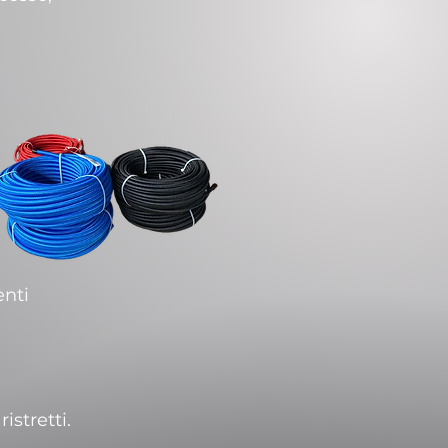
enti
istretti.