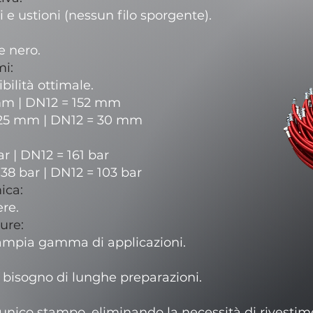
ni e ustioni (nessun filo sporgente).
e nero.
mi:
ibilità ottimale.
 mm | DN12 = 152 mm
 25 mm | DN12 = 30 mm
ar | DN12 = 161 bar
38 bar | DN12 = 103 bar
mica:
ere.
ure:
ampia gamma di applicazioni.
bisogno di lunghe preparazioni.
n unico stampo, eliminando la necessità di rivestim