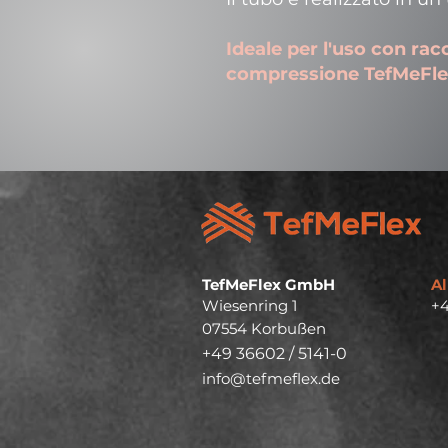
Ideale per l'uso con rac
compressione TefMeFlex
TefMeFlex GmbH
Al
Wiesenring 1
+4
07554 Korbußen
+49 36602 / 5141-0
info@tefmeflex.de