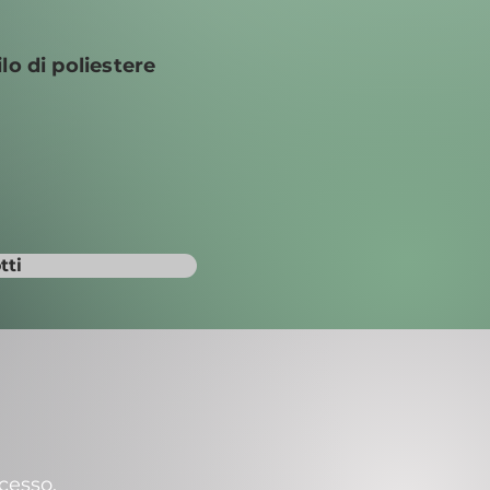
ilo di poliestere
tti
cesso,