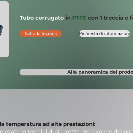
Tubo corrugato
in
PTFE
con 1 treccia e f
Scheda tecnica
Richiesta di informazioni
Alla panoramica dei prodo
lla temperatura ad alte prestazioni:
elevate in termini di sicurezza del lavoro e del pro