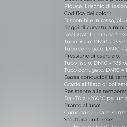
Riduce il rischio di lesio
Codifica dei colori:
Disponibile in rosso, blu 
Raggi di curvatura mini
Realizzabili per una fless
Tubo liscio: DN10 = 133
Tubo corrugato: DN10 =
Pressione di esercizio:
Tubo liscio: DN10 = 183 b
Tubo corrugato: DN10 = 1
Bassa conducibilità ter
Grazie al filato di poliest
Resistente alle temperat
Da -70 a +260°C per un'
Pronto all'uso:
Comodo da usare, senza 
Struttura uniforme:
Il tubo è realizzato in u