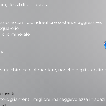
a, flessibilità e durata.
sione con fluidi idraulici e sostanze aggressive.
cqua-olio
di olio minerale
ra
stria chimica e alimentare, nonché negli stabilim
iamenti:
ttorcigliamenti, migliore maneggevolezza in spazi r
iva: