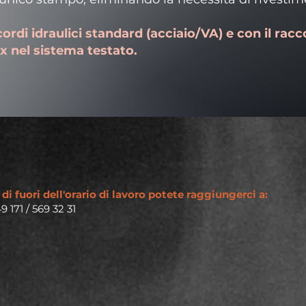
cordi idraulici standard (acciaio/VA) e con il rac
 nel sistema testato.
 di fuori dell'orario di lavoro potete raggiungerci a
:
9 171 / 569 32 31