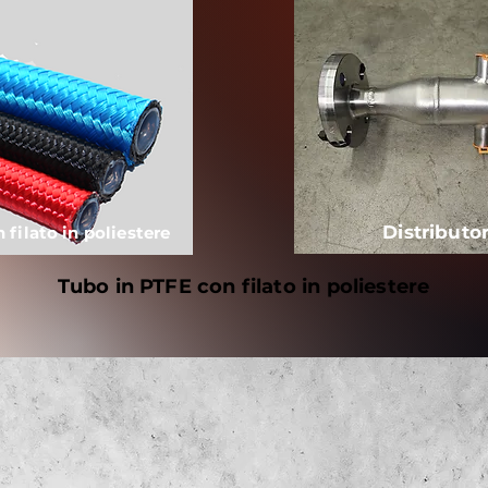
Distributor
 filato in poliestere
Tubo in PTFE con filato in poliestere