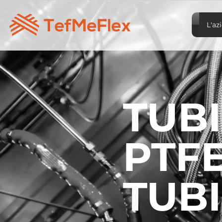
L'az
TUBI
PTF
TUBI