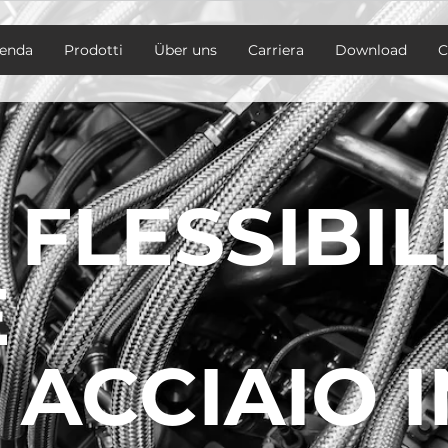
ienda
Prodotti
Über uns
Carriera
Download
C
 FLESSIBILI
E
 ACCIAIO 