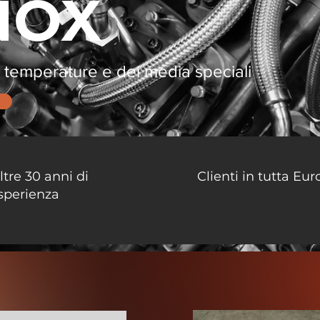
NOX
e temperature e dei media speciali
ltre 30 anni di
Clienti in tutta Eu
sperienza